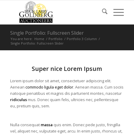
Single Portfolio: Fullscreen Slider
You are here:
Home
/
Portfolio
/
Portfolio 3 Column
/
Single Portfolio: Fullscreen Slider
Super nice Lorem Ipsum
Lorem ipsum dolor sit amet, consectetuer adipiscing elit.
Aenean
commodo ligula eget dolor
. Aenean massa. Cum sociis
natoque penatibus et magnis dis parturient montes, nascetur
ridiculus
mus. Donec quam felis, ultricies nec, pellentesque
eu, pretium quis, sem.
Nulla consequat
massa
quis enim. Donec pede justo, fringilla
vel, aliquet nec, vulputate eget, arcu. In enim justo, rhoncus ut,